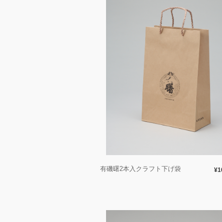
有磯曙2本入クラフト下げ袋
¥1