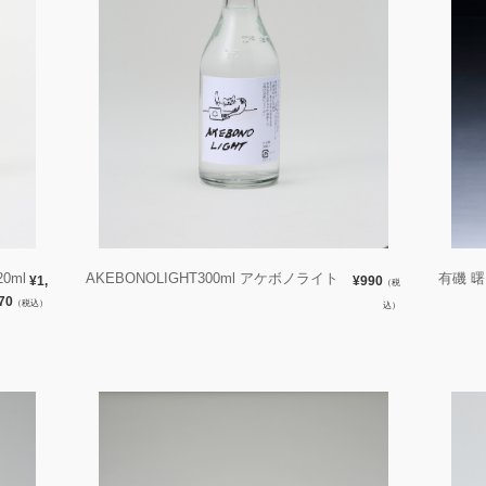
0ml
AKEBONOLIGHT300ml アケボノライト
有磯 
¥1,
¥990
（税
70
（税込）
込）