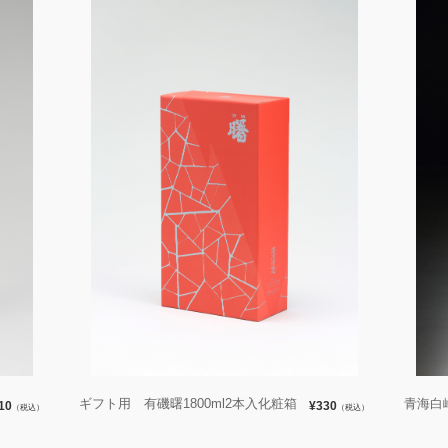
ギフト用 有磯曙1800ml2本入化粧箱
青海白峰
10
¥330
（税込）
（税込）