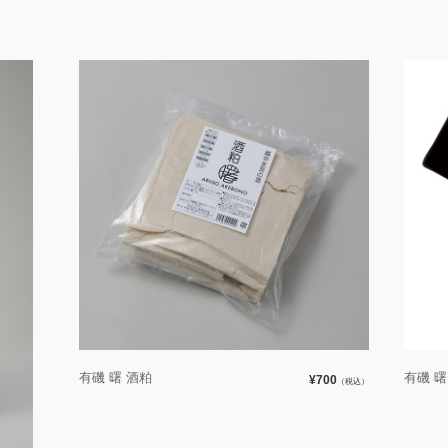
有磯 曙 酒粕
有磯 
¥700
（税込）