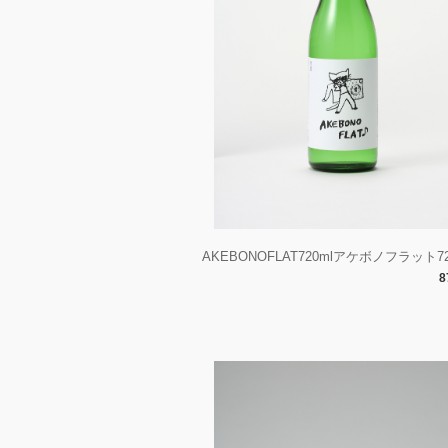
AKEBONOFLAT720mlアケボノフラット72
8