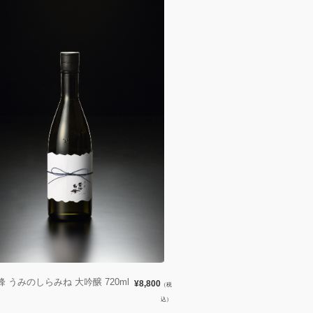
 うみのしらみね 大吟醸 720ml
¥8,800
（税
込）