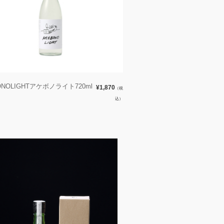
ONOLIGHTアケボノライト720ml
¥1,870
（税
込）