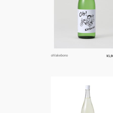
oh!akebono
¥1,9