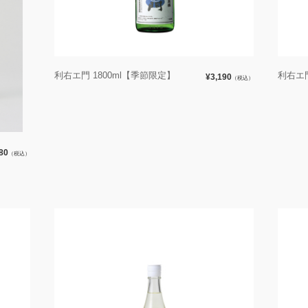
利右エ門 1800ml【季節限定】
利右エ門
¥3,190
（税込）
80
（税込）