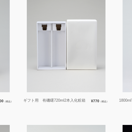
ギフト用 有磯曙720ml2本入化粧箱
1800
00
¥770
（税込）
（税込）