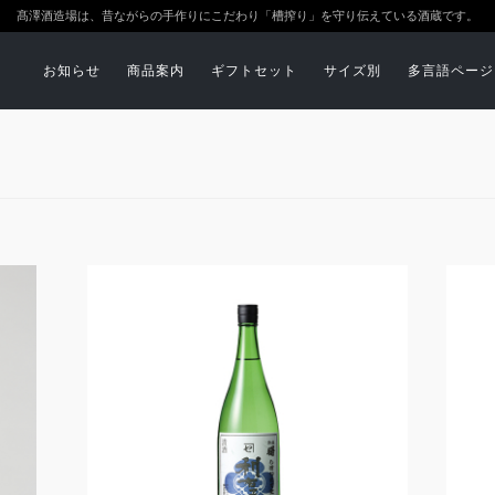
髙澤酒造場は、昔ながらの手作りにこだわり「槽搾り」を守り伝えている酒蔵です。
お知らせ
商品案内
ギフトセット
サイズ別
多言語ページ