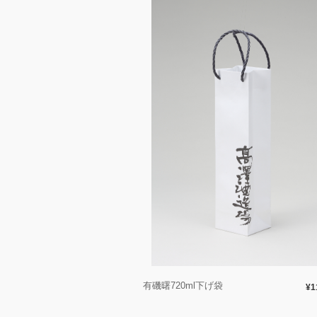
有磯曙720ml下げ袋
¥1