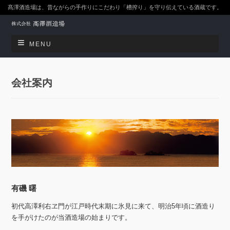
髙澤酒造場は、昔ながらの手作りにこだわり「槽搾り」を守り伝えている酒蔵です。
MENU
会社案内
有磯 曙
初代高澤利右ヱ門が江戸時代末期に氷見に来て、明治5年頃に酒造り
を手がけたのが当酒造場の始まりです。