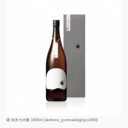
曙 純米大吟醸 1800ml (akebono_jyunmaidaiginjyo1800)