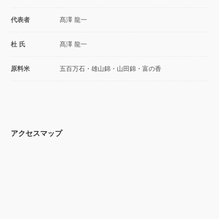
代表者
髙澤 龍一
杜 氏
髙澤 龍一
原料米
五百万石・雄山錦・山田錦・富の香
アクセスマップ