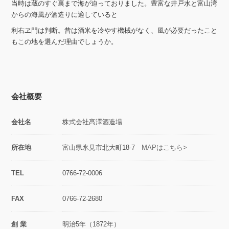
当時は蔵のすぐ裏まで海が迫っておりました。豊富な井戸水と富山湾
からの海風が酒造りに適していると
利右ヱ門は判断。昔は酒米を冷やす機械がなく、風が必要だったこと
もこの地を選んだ理由でしょうか。
会社概要
会社名
株式会社髙澤酒造場
所在地
富山県氷見市北大町18-7
MAPはこちら>
TEL
0766-72-0006
FAX
0766-72-2680
創 業
明治5年（1872年）