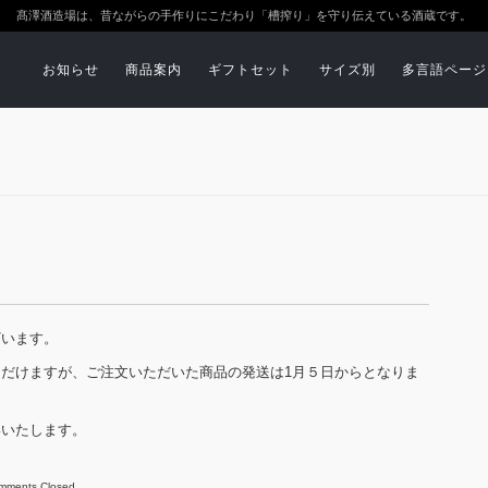
髙澤酒造場は、昔ながらの手作りにこだわり「槽搾り」を守り伝えている酒蔵です。
お知らせ
商品案内
ギフトセット
サイズ別
多言語ページ
ざいます。
だけますが、ご注文いただいた商品の発送は1月５日からとなりま
いいたします。
mments Closed