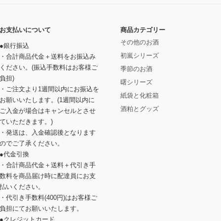
お支払いについて
商品カテゴリー
その他のお酒
●銀行振込
初嵐シリーズ
・合計商品代金＋送料をお振込み
ください。(振込手数料はお客様ご
季節のお酒
負担)
曙シリーズ
・ご注文より1週間以内にお振込を
紙袋と化粧箱
お願いいたします。(1週間以内に
酒粕とグッズ
ご入金が場合はキャンセルとさせ
ていただきます。)
・発送は、入金確認後となります
のでご了承ください。
●代金引換
・合計商品代金＋送料＋代引き手
数料を商品届け時に配達員にお支
払いください。
・代引き手数料(400円)はお客様ご
負担にてお願いいたします。
●クレジットカード