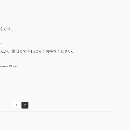
態です。
す。
せんが、復旧まで今しばらくお待ちください。
ments Closed
1
2