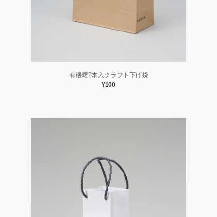
有磯曙2本入クラフト下げ袋
¥100