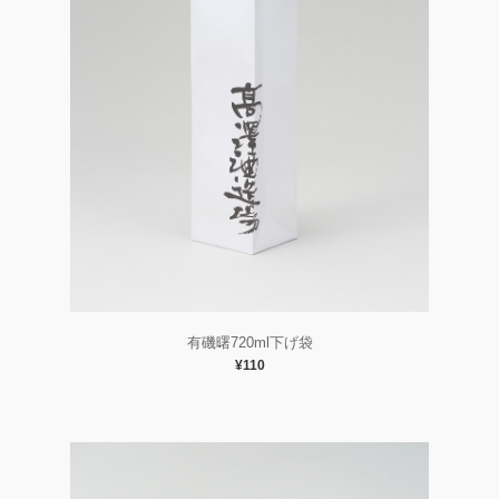
有磯曙720ml下げ袋
¥110