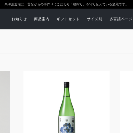
髙澤酒造場は、昔ながらの手作りにこだわり「槽搾り」を守り伝えている酒蔵です。
お知らせ
商品案内
ギフトセット
サイズ別
多言語ページ