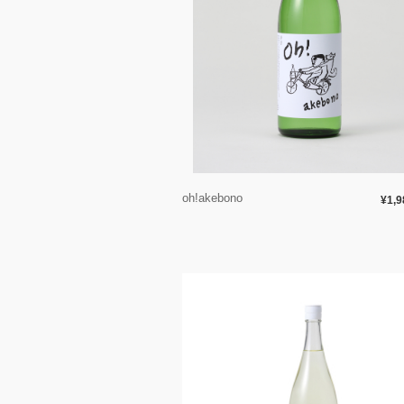
oh!akebono
¥1,9