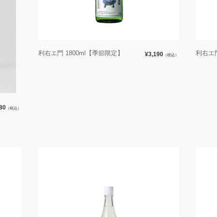
利右エ門 1800ml【季節限定】
利右エ門
¥3,190
（税込）
80
（税込）