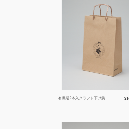
有磯曙2本入クラフト下げ袋
¥1