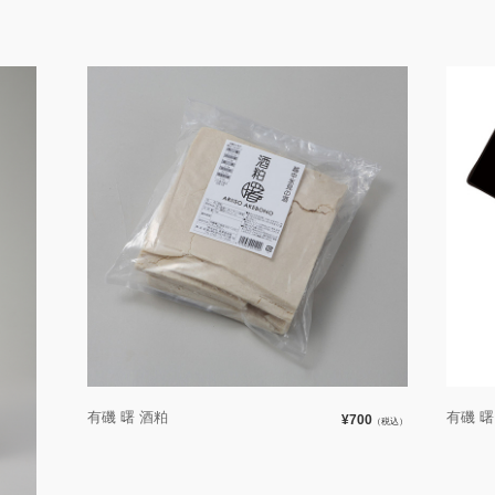
有磯 曙 酒粕
有磯 
¥700
（税込）