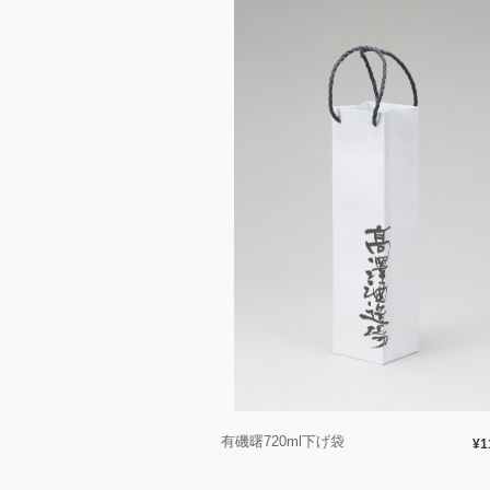
有磯曙720ml下げ袋
¥1