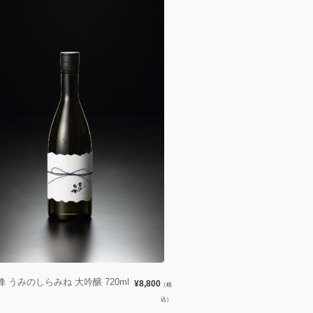
 うみのしらみね 大吟醸 720ml
¥8,800
（税
込）