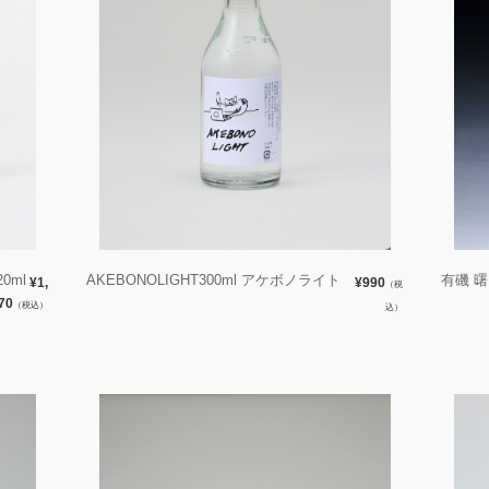
0ml
AKEBONOLIGHT300ml アケボノライト
有磯 
¥1,
¥990
（税
70
（税込）
込）