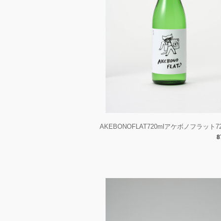
AKEBONOFLAT720mlアケボノフラット72
8