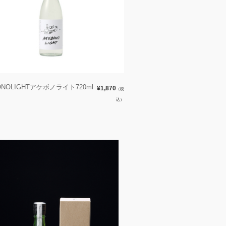
ONOLIGHTアケボノライト720ml
¥1,870
（税
込）