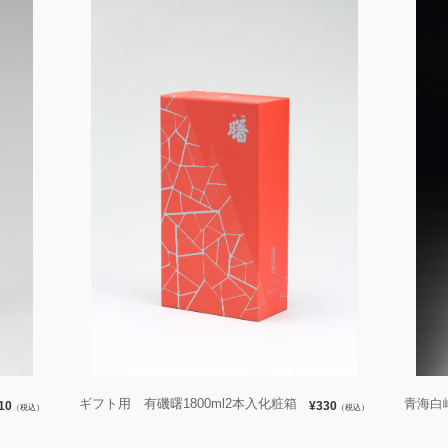
ギフト用 有磯曙1800ml2本入化粧箱
青海白峰
10
¥330
（税込）
（税込）