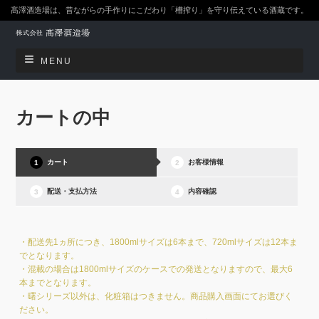
髙澤酒造場は、昔ながらの手作りにこだわり「槽搾り」を守り伝えている酒蔵です。
MENU
カートの中
カート
お客様情報
配送・支払方法
内容確認
・配送先1ヵ所につき、1800mlサイズは6本まで、720mlサイズは12本ま
でとなります。
・混載の場合は1800mlサイズのケースでの発送となりますので、最大6
本までとなります。
・曙シリーズ以外は、化粧箱はつきません。商品購入画面にてお選びく
ださい。