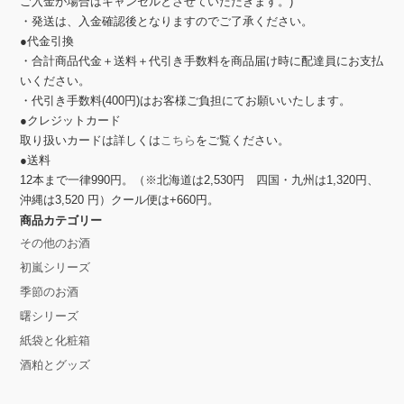
ご入金が場合はキャンセルとさせていただきます。)
・発送は、入金確認後となりますのでご了承ください。
●代金引換
・合計商品代金＋送料＋代引き手数料を商品届け時に配達員にお支払
いください。
・代引き手数料(400円)はお客様ご負担にてお願いいたします。
●クレジットカード
取り扱いカードは詳しくは
こちら
をご覧ください。
●送料
12本まで一律990円。（※北海道は2,530円 四国・九州は1,320円、
沖縄は3,520 円）クール便は+660円。
商品カテゴリー
その他のお酒
初嵐シリーズ
季節のお酒
曙シリーズ
紙袋と化粧箱
酒粕とグッズ