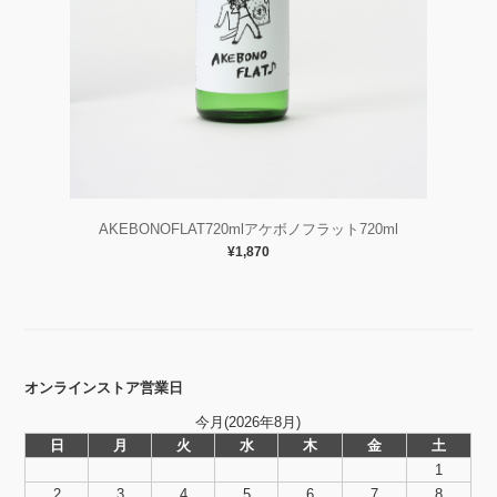
AKEBONOFLAT720mlアケボノフラット720ml
¥1,870
オンラインストア営業日
今月(2026年8月)
日
月
火
水
木
金
土
1
2
3
4
5
6
7
8