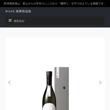
髙澤酒造場は、昔ながらの手作りにこだわり「槽搾り」を守り伝えている酒蔵です。
MENU