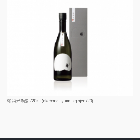
曙 純米吟醸 720ml (akebono_jyunmaiginjyo720)